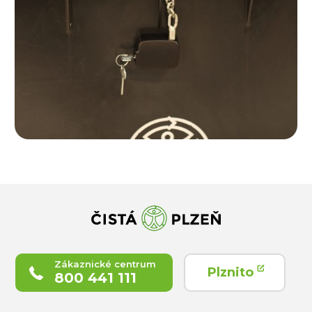
Zákaznické centrum
Plznito
800 441 111