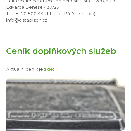
Zákaznické centrum společnosti Čistá Plzeň, s. r. o.,
Edvarda Beneše 430/23
Tel.: +420 800 44 11 11 (Po–Pá: 7-17 hodin)
info@cistaplzen.cz
Ceník doplňkových služeb
Aktuální ceník je
zde
: