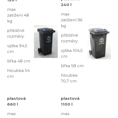
240 l
max
max
zatížení 48
zatížení 96
kg
kg
přibližné
přibližné
rozměry:
rozměry:
výška 94,5
výška 104,5
cm
cm
šířka 48 cm
šířka 58 cm
hloubka 54
hloubka
cm
70,7 cm
plastová
plastová
660 l
1100 l
max
max