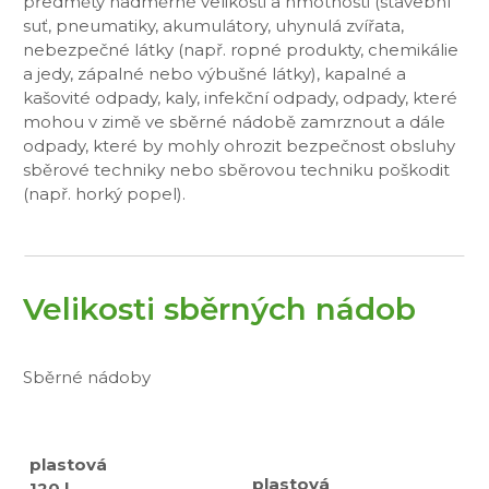
předměty nadměrné velikosti a hmotnosti (stavební
suť, pneumatiky, akumulátory, uhynulá zvířata,
nebezpečné látky (např. ropné produkty, chemikálie
a jedy, zápalné nebo výbušné látky), kapalné a
kašovité odpady, kaly, infekční odpady, odpady, které
mohou v zimě ve sběrné nádobě zamrznout a dále
odpady, které by mohly ohrozit bezpečnost obsluhy
sběrové techniky nebo sběrovou techniku poškodit
(např. horký popel).
Velikosti sběrných nádob
Sběrné nádoby
plastová
plastov
á
120 l