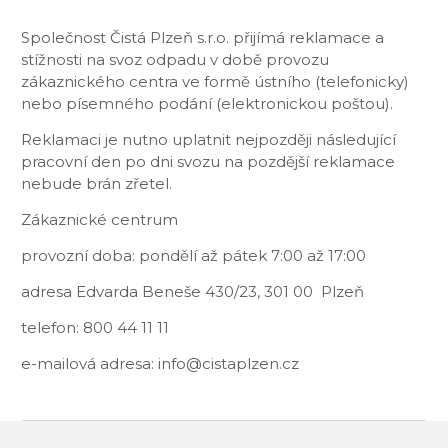
Společnost Čistá Plzeň s.r.o. přijímá reklamace a
stížnosti na svoz odpadu v době provozu
zákaznického centra ve formě ústního (telefonicky)
nebo písemného podání (elektronickou poštou).
Reklamaci je nutno uplatnit nejpozději následující
pracovní den po dni svozu na pozdější reklamace
nebude brán zřetel.
Zákaznické centrum
provozní doba: pondělí až pátek 7:00 až 17:00
adresa Edvarda Beneše 430/23, 301 00 Plzeň
telefon: 800 44 11 11
e-mailová adresa: info@cistaplzen.cz