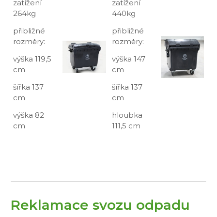
zatížení
zatížení
264kg
440kg
přibližné
přibližné
rozměry:
rozměry:
výška 119,5
výška 147
cm
cm
šířka 137
šířka 137
cm
cm
výška 82
hloubka
cm
111,5 cm
Reklamace svozu odpadu